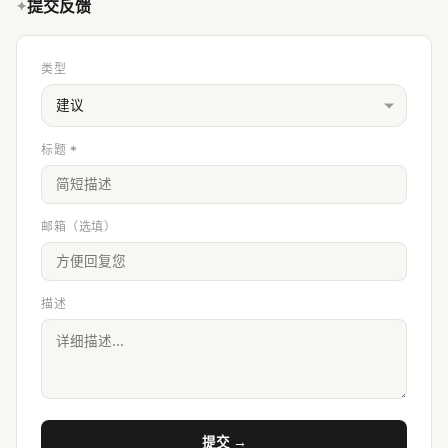
提交反馈
类型
建议
标题 *
邮箱（选填）
描述
提交 →